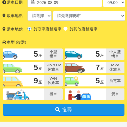
還車日期
2026-08-09
取車地點
於取車店鋪還車
於其他店鋪還車
還車地點
車型 (複選)
5
5
小型
中大型
座
座
轎車
轎車
5
7
SUV/CUV
MPV
座
座
休旅車
休旅車
9
5
VAN
油電車
座
座
休旅車
機車
貨車
搜尋