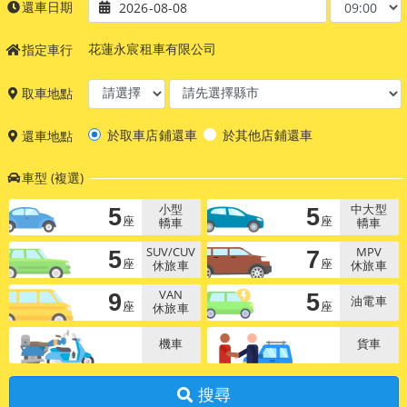
還車日期
2026-08-08
花蓮永宸租車有限公司
指定車行
取車地點
於取車店鋪還車
於其他店鋪還車
還車地點
車型 (複選)
5
5
小型
中大型
座
座
轎車
轎車
5
7
SUV/CUV
MPV
座
座
休旅車
休旅車
9
5
VAN
油電車
座
座
休旅車
機車
貨車
搜尋