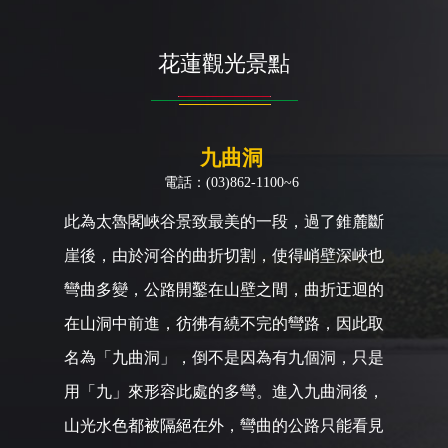
花蓮觀光景點
九曲洞
電話：(03)862-1100~6
此為太魯閣峽谷景致最美的一段，過了錐麓斷
崖後，由於河谷的曲折切割，使得峭壁深峽也
彎曲多變，公路開鑿在山壁之間，曲折迂迴的
在山洞中前進，彷彿有繞不完的彎路，因此取
名為「九曲洞」，倒不是因為有九個洞，只是
用「九」來形容此處的多彎。進入九曲洞後，
山光水色都被隔絕在外，彎曲的公路只能看見