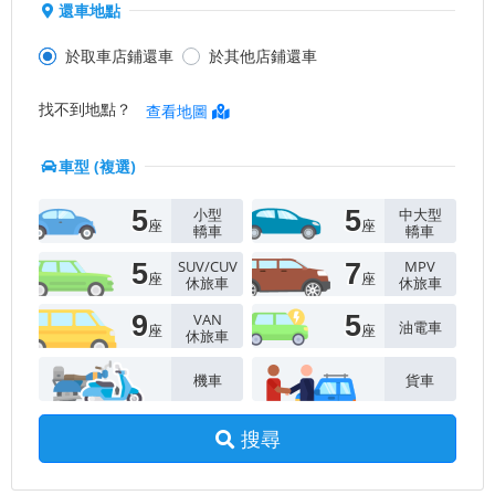
還車地點
於取車店鋪還車
於其他店鋪還車
找不到地點？
查看地圖
車型 (複選)
小型
中大型
5
5
座
座
轎車
轎車
SUV/CUV
MPV
5
7
座
座
休旅車
休旅車
VAN
9
5
油電車
座
座
休旅車
機車
貨車
搜尋