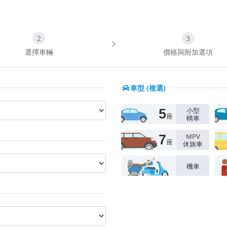
選擇車輛
價格與附加選項
車型 (複選)
小型
5
座
轎車
MPV
7
座
休旅車
機車