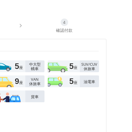
確認付款
中大型
SUV/CUV
5
5
座
座
轎車
休旅車
VAN
9
5
油電車
座
座
休旅車
貨車