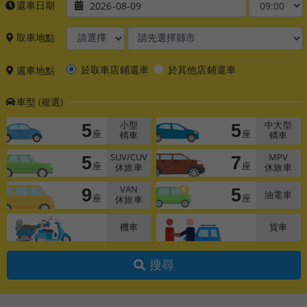
還車日期
2026-08-09
取車地點
於取車店鋪還車
於其他店鋪還車
還車地點
車型 (複選)
5
5
小型
中大型
座
座
轎車
轎車
5
7
SUV/CUV
MPV
座
座
休旅車
休旅車
9
5
VAN
油電車
座
座
休旅車
機車
貨車
搜尋