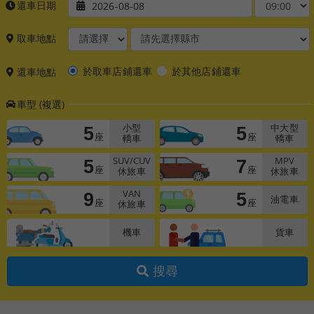
還車日期
2026-08-08
取車地點
於取車店鋪還車
於其他店鋪還車
還車地點
車型 (複選)
5
5
小型
中大型
座
座
轎車
轎車
5
7
SUV/CUV
MPV
座
座
休旅車
休旅車
9
5
VAN
油電車
座
座
休旅車
機車
貨車
搜尋